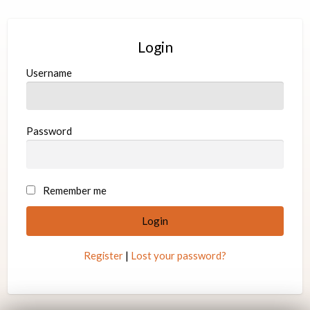
Login
Username
Password
A
Remember me
l
t
e
Register
|
Lost your password?
r
n
a